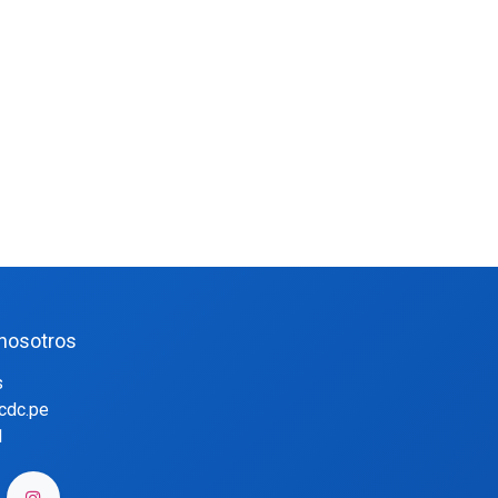
nosotros
s
cdc.pe
​