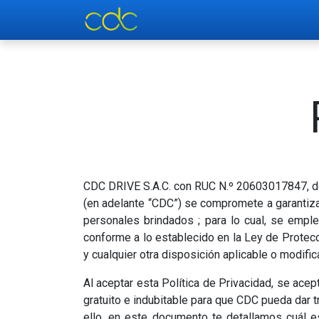
Inicio
Soluciones
Respal
CDC DRIVE S.A.C. con RUC N.º 20603017847, dom
(en adelante “CDC”) se compromete a garantizar
personales brindados ; para lo cual, se emple
conforme a lo establecido en la Ley de Prot
y cualquier otra disposición aplicable o modific
Al aceptar esta Política de Privacidad, se acep
gratuito e indubitable para que CDC pueda dar 
ello, en este documento te detallamos cuál e