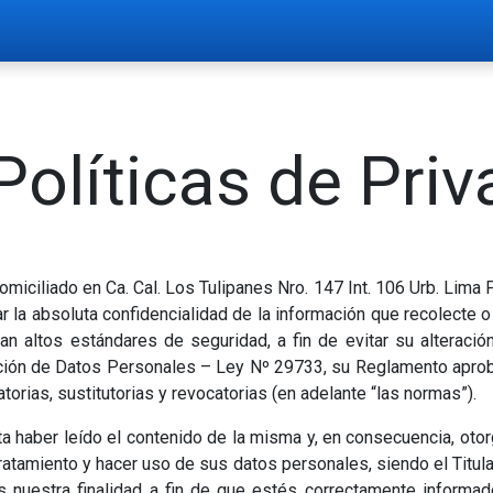
do
Preguntas frecuentes
​Políticas de Pri
iciliado en Ca. Cal. Los Tulipanes Nro. 147 Int. 106 Urb. Lima 
 la absoluta confidencialidad de la información que recolecte o
an altos estándares de seguridad, a fin de evitar su alteración
ección de Datos Personales – Ley Nº 29733, su Reglamento apr
atorias, sustitutorias y revocatorias (en adelante “las normas”).
ta haber leído el contenido de la misma y, en consecuencia, oto
tratamiento y hacer uso de sus datos personales, siendo el Titu
s nuestra finalidad a fin de que estés correctamente inform