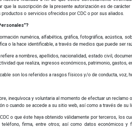
ue la suscripción de la presente autorización es de carácter li
s productos o servicios ofrecidos por CDC o por sus aliados.
s Personales”?
mación numérica, alfabética, gráfica, fotográfica, acústica, so
ifica o la hace identificable, a través de medios que puede ser 
 refiere a nombres, apellidos, nacionalidad, estado civil, docume
actividad que realiza, ingresos económicos, patrimonio, gastos, 
cable son los referidos a rasgos físicos y/o de conducta, voz, hu
re, inequívoca y voluntaria al momento de efectuar un reclamo o 
ón o cuando se accede a su sitio web, así como a través de su 
CDC o que éste haya obtenido válidamente por terceros, los cual
 teléfono, firma, entre otros; así como datos económicos y f