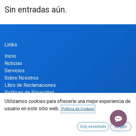
Sin entradas aún.
Links
Inicio
Noticias
Servicios
Sobre Nosotros
Libro de Reclamaciones
Políticas de Privacidad
Términos y Condiciones
Utilizamos cookies para ofrecerle una mejor experiencia de
Políticas SST
usuario en este sitio web.
Política de Cookies
Sobre Nosotros
Only essentials
Acepto
CDC Drive ofrece un sistema de arrendamiento financiero